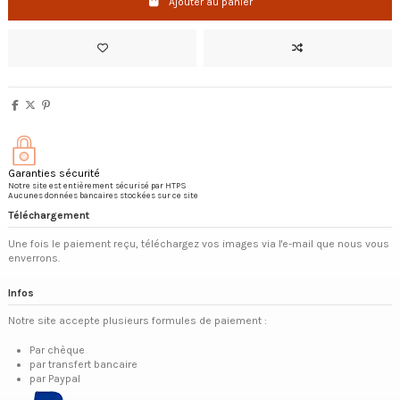
Ajouter au panier
Garanties sécurité
Notre site est entièrement sécurisé par HTPS
Aucunes données bancaires stockées sur ce site
Téléchargement
Une fois le paiement reçu, téléchargez vos images via l'e-mail que nous vous
enverrons.
Infos
Notre site accepte plusieurs formules de paiement :
Par chèque
par transfert bancaire
par Paypal