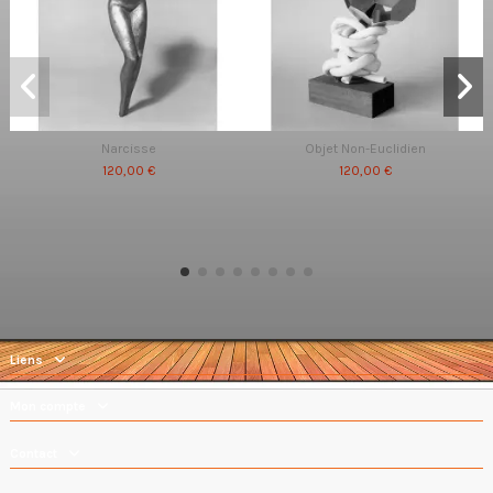
Narcisse
Objet Non-Euclidien
120,00 €
120,00 €
Liens
Mon compte
Contact