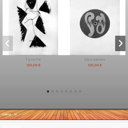
T pour Tie
Sans paroles
120,00 €
120,00 €
Liens
Mon compte