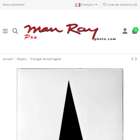
Nous contacter
Français
Liste de souhaits (
0
)
0
Accueil
Objets
Triangle de Pythagore