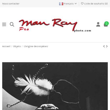
Nous contacter
Français
Liste de souhaits (
0
)
0
Accueil
Objets
L'origine des espèces