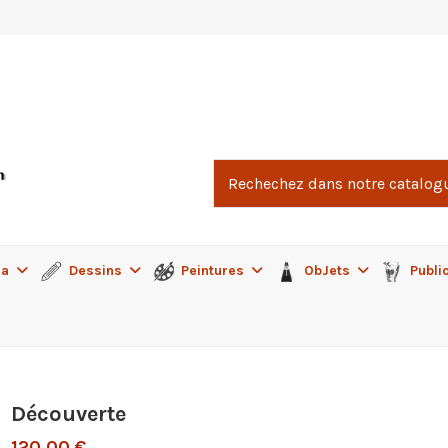
ma
Dessins
Peintures
ObJets
Publi
Découverte
120,00 €