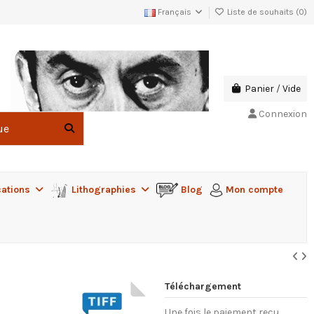
Français
Liste de souhaits (
0
)
Panier
/
Vide
Connexion
cations
Lithographies
Blog
Mon compte
Téléchargement
Une fois le paiement reçu,