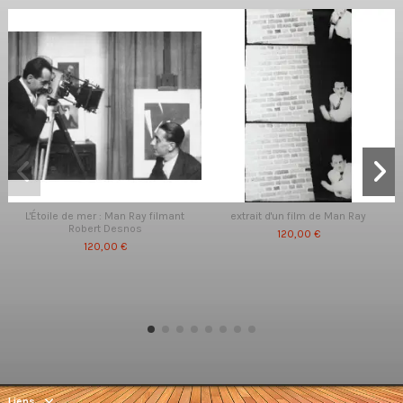
L'Étoile de mer : Man Ray filmant
extrait d'un film de Man Ray
Robert Desnos
120,00 €
120,00 €
Liens