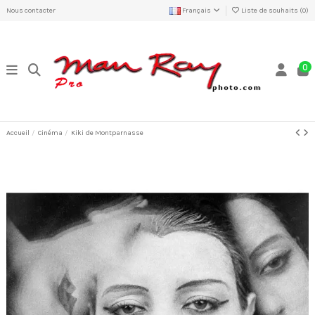
Nous contacter
Français
Liste de souhaits (
0
)
0
Accueil
Cinéma
Kiki de Montparnasse