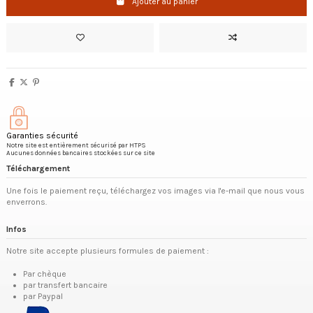
Ajouter au panier
Garanties sécurité
Notre site est entièrement sécurisé par HTPS
Aucunes données bancaires stockées sur ce site
Téléchargement
Une fois le paiement reçu, téléchargez vos images via l'e-mail que nous vous
enverrons.
Infos
Notre site accepte plusieurs formules de paiement :
Par chèque
par transfert bancaire
par Paypal