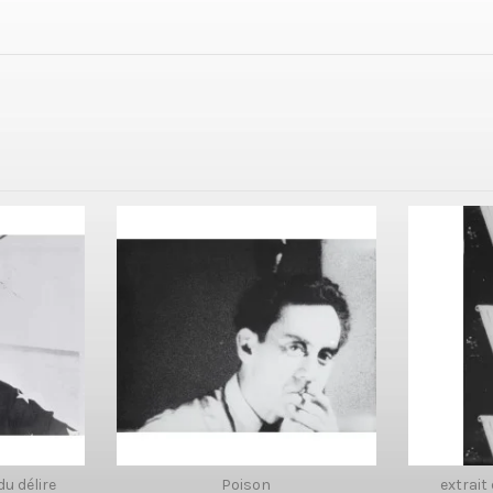
du délire
Poison
extrait