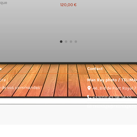
ique
120,00 €
e
Contact
pte
Man Ray photo / TELIMA
ue de vos commandes
46, Bld de Port Royal 
+33(0)1 43 36 36 55
telimage@telimage.c