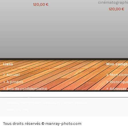
cinématograph
120,00 €
120,00 €
Liens
Mon compt
Accueil
Mon com
A propos
Historiq
Avis de confidentialité
Adresses
Conditions générales de vente
Prévoir des achats ultérieurs : listes d'envies
Plan Du site
Tous droits réservés © manray-photo.com