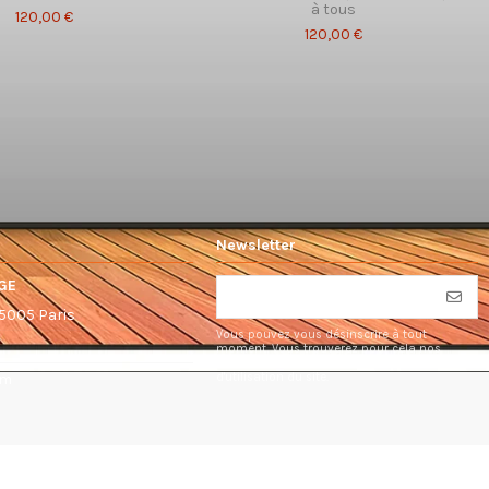
à tous
120,00 €
120,00 €
Newsletter
GE
75005 Paris
Vous pouvez vous désinscrire à tout
moment. Vous trouverez pour cela nos
informations de contact dans les conditions
d'utilisation du site.
om