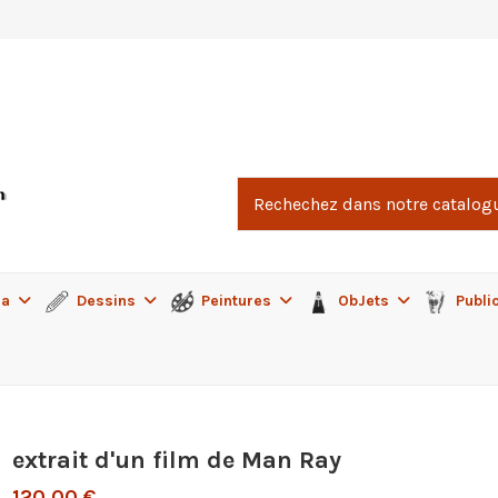
ma
Dessins
Peintures
ObJets
Publi
extrait d'un film de Man Ray
120,00 €