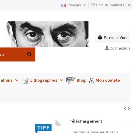
Français
Liste de souhaits (
0
)
Panier
/
Vide
Connexion
cations
Lithographies
Blog
Mon compte
Téléchargement
Une fois le paiement reçu,