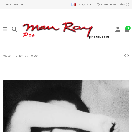
Nous contacter
Français
Liste de souhaits (
0
)
0
Accueil
Cinéma
Poison