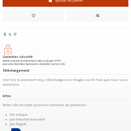
Ajouter au panier
Garanties sécurité
Notre site est entièrement sécurisé par HTPS
Aucunes données bancaires stockées sur ce site
Téléchargement
Une fois le paiement reçu, téléchargez vos images via l'e-mail que nous vous
enverrons.
Infos
Notre site accepte plusieurs formules de paiement :
Par chèque
par transfert bancaire
par Paypal