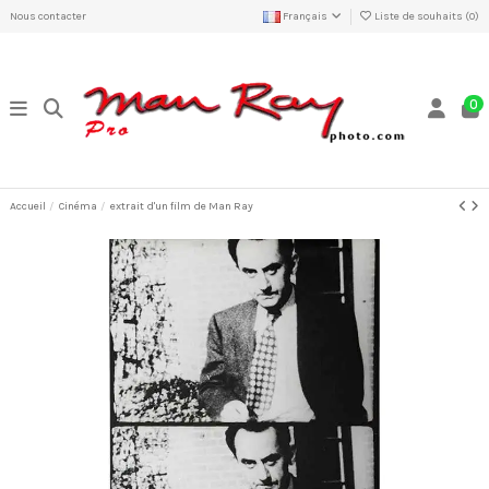
Nous contacter
Français
Liste de souhaits (
0
)
0
Accueil
Cinéma
extrait d'un film de Man Ray