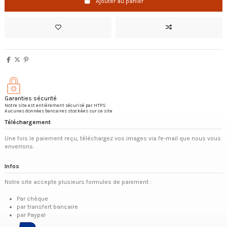
Ajouter au panier
Garanties sécurité
Notre site est entièrement sécurisé par HTPS
Aucunes données bancaires stockées sur ce site
Téléchargement
Une fois le paiement reçu, téléchargez vos images via l'e-mail que nous vous
enverrons.
Infos
Notre site accepte plusieurs formules de paiement :
Par chèque
par transfert bancaire
par Paypal