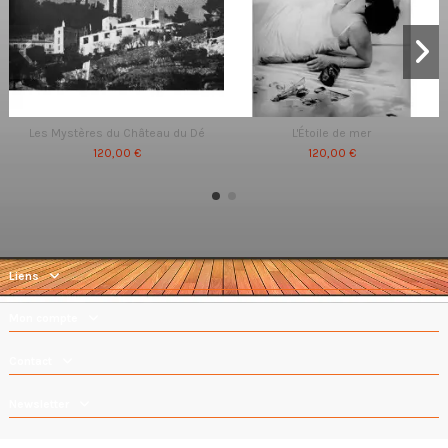
Les Mystères du Château du Dé
L'Étoile de mer
120,00 €
120,00 €
Liens
Mon compte
Contact
Newsletter