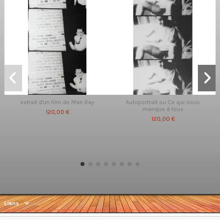
extrait d'un film de Man Ray
Autoportrait ou Ce qui nous
manque à tous
120,00 €
120,00 €
Liens