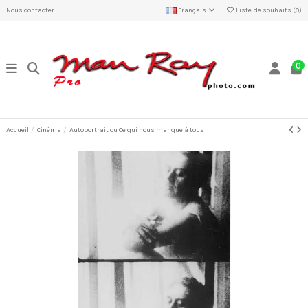
Nous contacter
Français
Liste de souhaits (
0
)
0
Accueil
Cinéma
Autoportrait ou Ce qui nous manque à tous