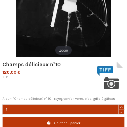
Zoom
Champs délicieux n°10
120,00 €
TTC
Album "Champs délicieux" n° 10 - rayographie : verre, pipe, grille à gâteau
Ajouter au panier