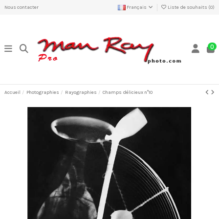
Nous contacter
Français
Liste de souhaits (
0
)
0
Accueil
Photographies
Rayographies
Champs délicieux n°10