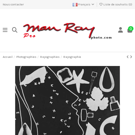
Nous contacter
Français
Liste de souhaits (
0
)
0
Accueil
Photographies
Rayographies
Rayographie