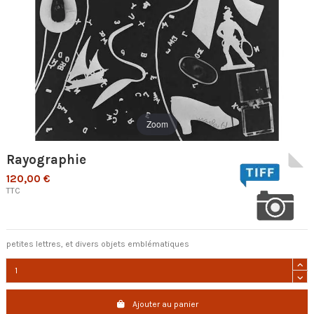
Zoom
Rayographie
120,00 €
TTC
petites lettres, et divers objets emblématiques
Ajouter au panier