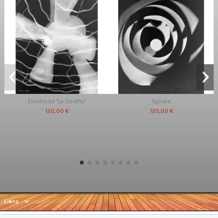
Électricité "Le Souffle"
Spirale
120,00 €
120,00 €
Liens