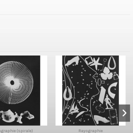
graphie (spirale)
Rayographie