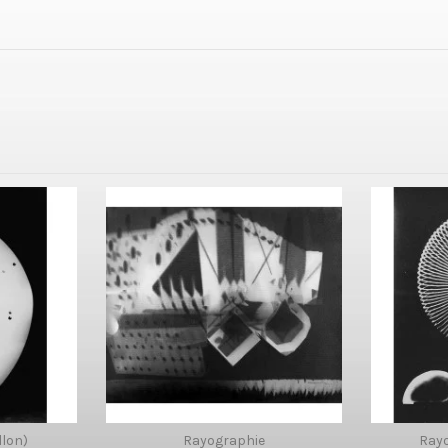
llon)
Rayographie
Rayo