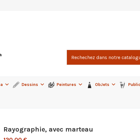
ma
Dessins
Peintures
ObJets
Publi
Rayographie, avec marteau
120,00 €