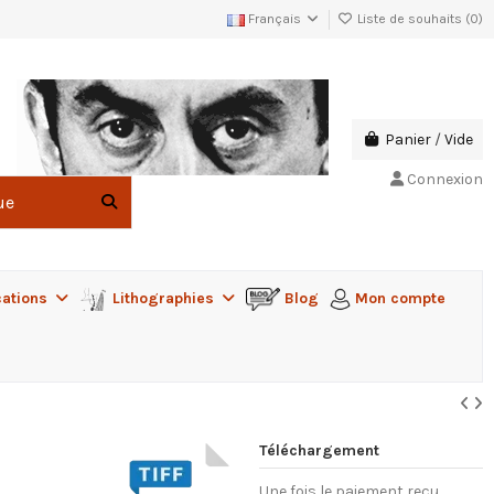
Français
Liste de souhaits (
0
)
Panier
/
Vide
Connexion
cations
Lithographies
Blog
Mon compte
Téléchargement
Une fois le paiement reçu,