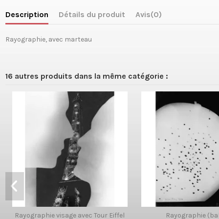
Description
Détails du produit
Avis
(0)
Rayographie, avec marteau
16 autres produits dans la même catégorie :
Rayographie visage avec Tour Eiffel
Rayographie (ba