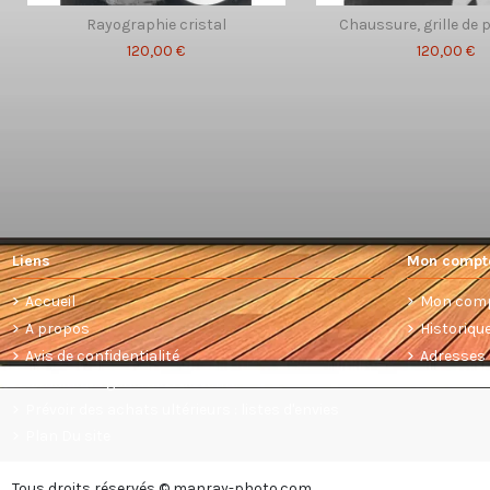
Rayographie cristal
Chaussure, grille de 
120,00 €
120,00 €
Liens
Mon compt
Accueil
Mon com
A propos
Historiq
Avis de confidentialité
Adresses
Conditions générales de vente
Prévoir des achats ultérieurs : listes d'envies
Plan Du site
Tous droits réservés © manray-photo.com