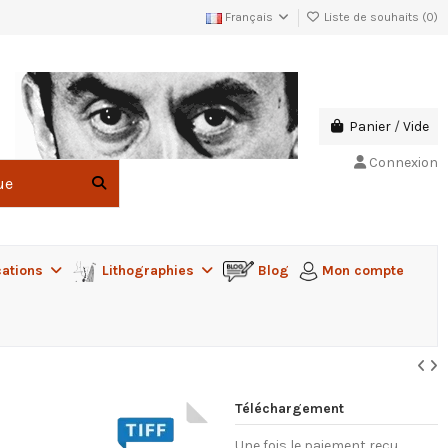
Français
Liste de souhaits (
0
)
Panier
/
Vide
Connexion
cations
Lithographies
Blog
Mon compte
Téléchargement
Une fois le paiement reçu,