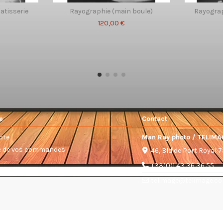
patisserie
Rayographie (main boule)
Rayograp
120,00 €
e
Contact
pte
Man Ray photo / TELIMA
ue de vos commandes
46, Bld de Port Royal 
+33(0)1 43 36 36 55
telimage@telimage.c