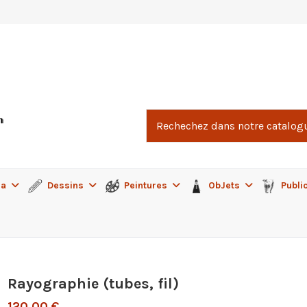
ma
Dessins
Peintures
ObJets
Publi
Rayographie (tubes, fil)
120,00 €