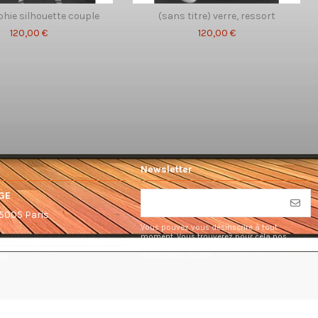
hie silhouette couple
(sans titre) verre, ressort
120,00 €
120,00 €
Newsletter
GE
75005 Paris
Vous pouvez vous désinscrire à tout
moment. Vous trouverez pour cela nos
informations de contact dans les conditions
d'utilisation du site.
om