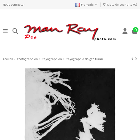
Nous contacter
Français
Liste de souhaits (
0
)
0
Accueil
Photographies
Rayographies
Rayographie doigts tissu