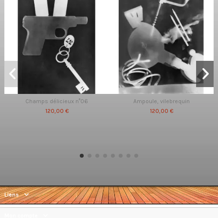
Champs délicieux n°06
Ampoule, vilebrequin
120,00 €
120,00 €
Liens
Mon compte