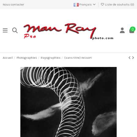
Nous contacter
Français
Liste de souhaits (
0
)
0
Accueil
Photographies
Rayographies
(sans titre) ressort