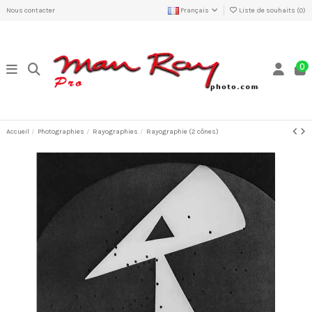
Nous contacter
Français
Liste de souhaits (
0
)
0
Accueil
Photographies
Rayographies
Rayographie (2 cônes)