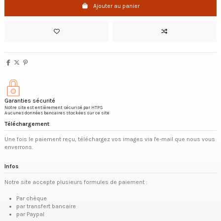
Ajouter au panier
Garanties sécurité
Notre site est entièrement sécurisé par HTPS
Aucunes données bancaires stockées sur ce site
Téléchargement
Une fois le paiement reçu, téléchargez vos images via l'e-mail que nous vous
enverrons.
Infos
Notre site accepte plusieurs formules de paiement :
Par chèque
par transfert bancaire
par Paypal