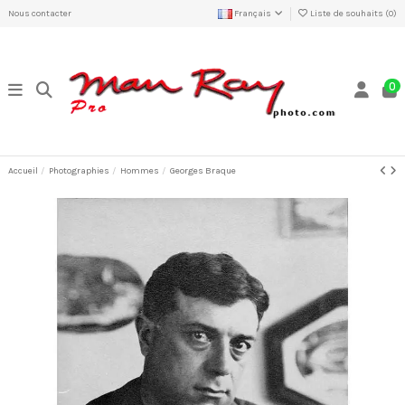
Nous contacter
Français
Liste de souhaits (
0
)
0
Accueil
Photographies
Hommes
Georges Braque