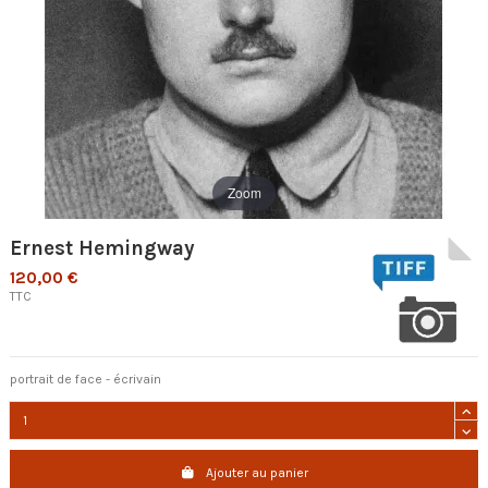
Zoom
Ernest Hemingway
120,00 €
TTC
portrait de face - écrivain
Ajouter au panier