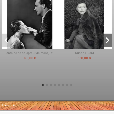
Antoine "le sculpteur de masque"
Nusch Eluard
120,00 €
120,00 €
Liens