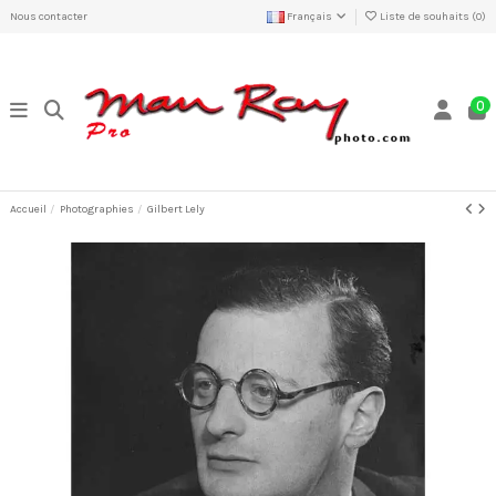
Nous contacter
Français
Liste de souhaits (
0
)
0
Accueil
Photographies
Gilbert Lely