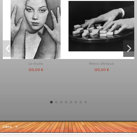
La résille
Mains d'Artaud
120,00 €
120,00 €
Liens