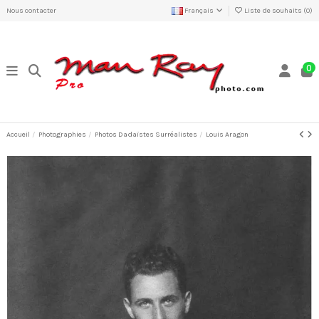
Nous contacter
Français
Liste de souhaits (
0
)
0
Accueil
Photographies
Photos Dadaïstes Surréalistes
Louis Aragon