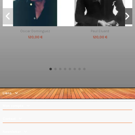
Oscar Dominguez
Paul Eluard
120,00 €
120,00 €
Liens
Mon compte
Contact
Newsletter