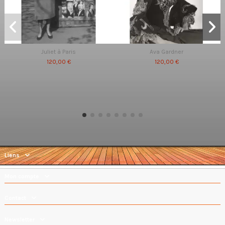
Juliet à Paris
Ava Gardner
120,00 €
120,00 €
Liens
Mon compte
Contact
Newsletter