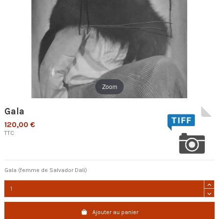
Zoom
Gala
120,00 €
TTC
Gala (femme de Salvador Dali)
Ajouter au panier