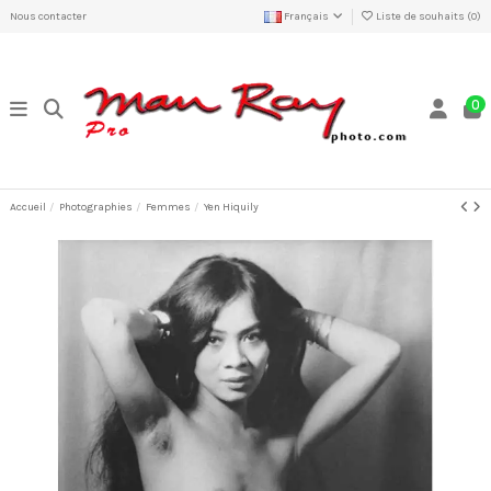
Nous contacter
Français
Liste de souhaits (
0
)
0
Accueil
Photographies
Femmes
Yen Hiquily