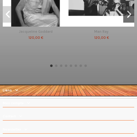
Jacqueline Goddard
Man Ray
120,00 €
120,00 €
Liens
Mon compte
Contact
Newsletter