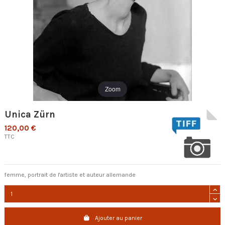
Zoom
Unica Zürn
120,00 €
TTC
femme, portrait de l'artiste et auteur allemande
Ajouter au panier