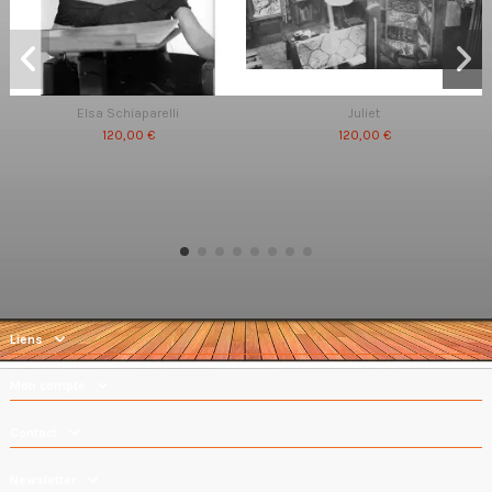
Elsa Schiaparelli
Juliet
120,00 €
120,00 €
Liens
Mon compte
Contact
Newsletter