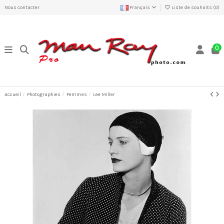
Nous contacter
Français
Liste de souhaits (
0
)
0
Accueil
Photographies
Femmes
Lee Miller