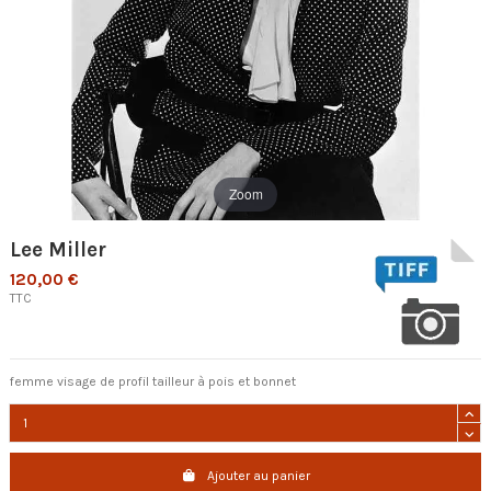
Zoom
Lee Miller
120,00 €
TTC
femme visage de profil tailleur à pois et bonnet
Ajouter au panier