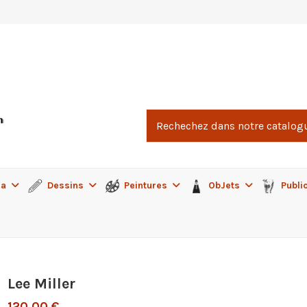
ma
Dessins
Peintures
ObJets
Publi
Lee Miller
120,00 €