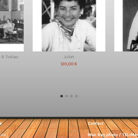
 B. Toklas
Juliet
120,00 €
e
Contact
pte
Man Ray photo / TELIMA