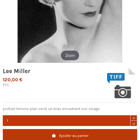
Zoom
Lee Miller
120,00 €
TTC
portrait femme plan serré un bras encadrant son visage
Ajouter au panier