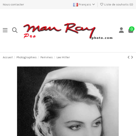
Nous contacter
Français
Liste de souhaits (
0
)
0
Accueil
Photographies
Femmes
Lee Miller