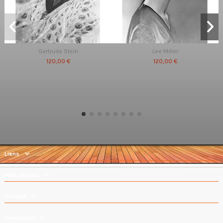
Gertrude Stein
Lee Miller
120,00 €
120,00 €
Liens
Mon compte
Contact
Newsletter