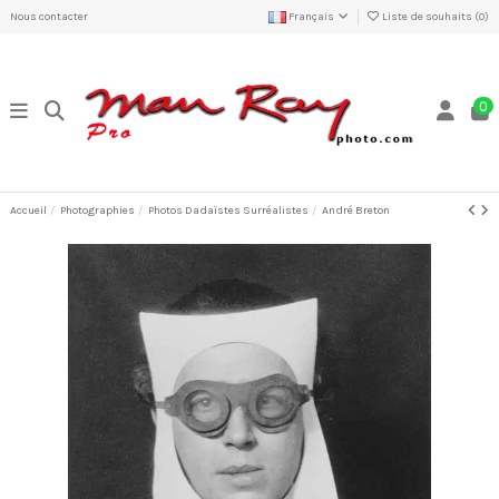
Nous contacter
Français
Liste de souhaits (
0
)
0
Accueil
Photographies
Photos Dadaïstes Surréalistes
André Breton