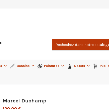
ma
Dessins
Peintures
ObJets
Publi
Marcel Duchamp
120,00 €