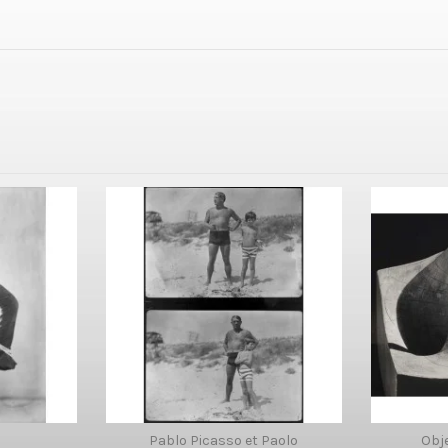
Pablo Picasso et Paolo
Obj