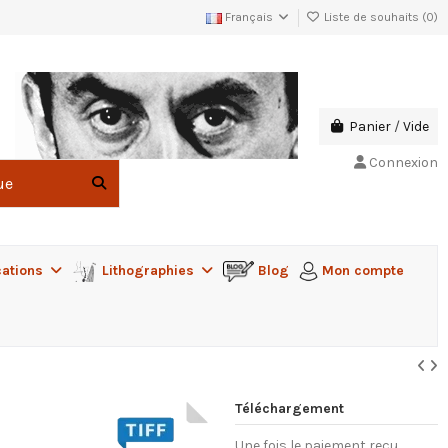
Français
Liste de souhaits (
0
)
Panier
/
Vide
Connexion
cations
Lithographies
Blog
Mon compte
Téléchargement
Une fois le paiement reçu,