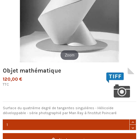
Zoom
Objet mathématique
120,00 €
TTC
Surface du quatrième degré de tangentes singulières - Hélicoïde
développable - série photographié par Man Ray à l'institut Poincaré