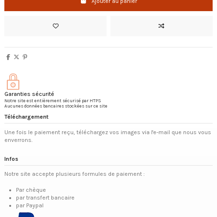
Ajouter au panier
Garanties sécurité
Notre site est entièrement sécurisé par HTPS
Aucunes données bancaires stockées sur ce site
Téléchargement
Une fois le paiement reçu, téléchargez vos images via l'e-mail que nous vous
enverrons.
Infos
Notre site accepte plusieurs formules de paiement :
Par chèque
par transfert bancaire
par Paypal