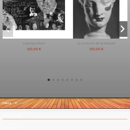
superposition
La science de la beauté
120,00 €
120,00 €
Liens
Mon compte
Contact