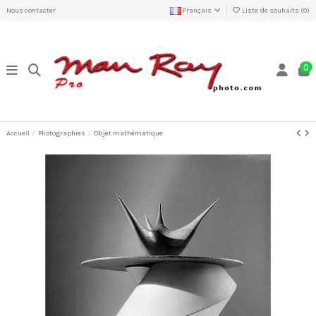
Nous contacter
Français
Liste de souhaits (
0
)
0
Accueil
Photographies
Objet mathématique