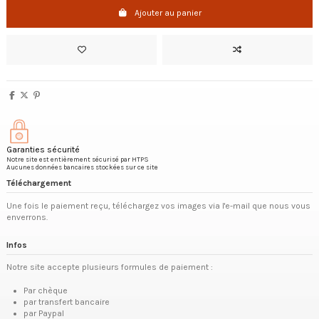
Ajouter au panier
Garanties sécurité
Notre site est entièrement sécurisé par HTPS
Aucunes données bancaires stockées sur ce site
Téléchargement
Une fois le paiement reçu, téléchargez vos images via l'e-mail que nous vous
enverrons.
Infos
Notre site accepte plusieurs formules de paiement :
Par chèque
par transfert bancaire
par Paypal