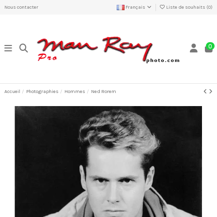
Nous contacter
Français
Liste de souhaits (
0
)
0
Accueil
Photographies
Hommes
Ned Rorem