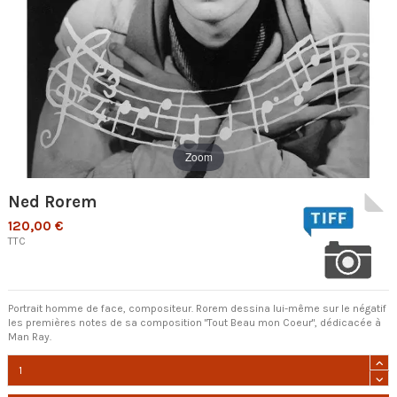
Zoom
Ned Rorem
120,00 €
TTC
Portrait homme de face, compositeur. Rorem dessina lui-même sur le négatif
les premières notes de sa composition "Tout Beau mon Coeur", dédicacée à
Man Ray.