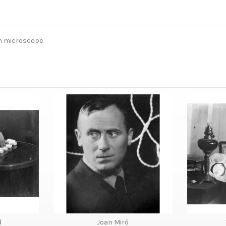
un microscope
d
Joan Miró