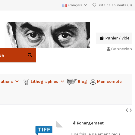
Français
Liste de souhaits (
0
)
Panier
/
Vide
Connexion
cations
Lithographies
Blog
Mon compte
Téléchargement
Une fois le paiement reçu,