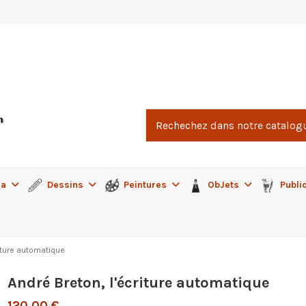
ma
Dessins
Peintures
ObJets
Publi
riture automatique
André Breton, l'écriture automatique
120,00 €