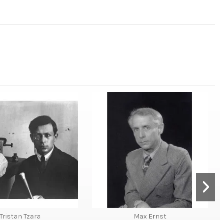
Tristan Tzara
Max Ernst