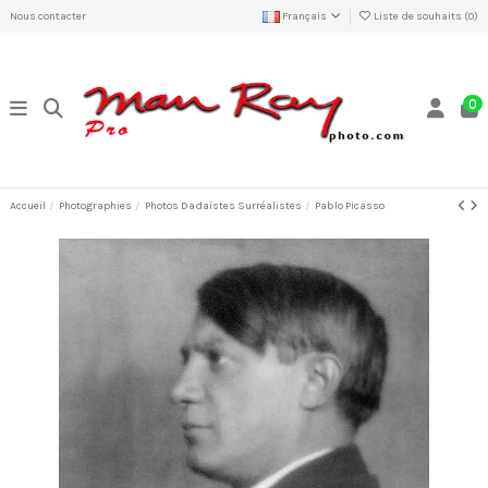
Nous contacter
Français
Liste de souhaits (
0
)
0
Accueil
Photographies
Photos Dadaïstes Surréalistes
Pablo Picasso