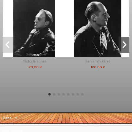
Victor Brauner
Benjamin Péret
120,00 €
120,00 €
Liens
Mon compte