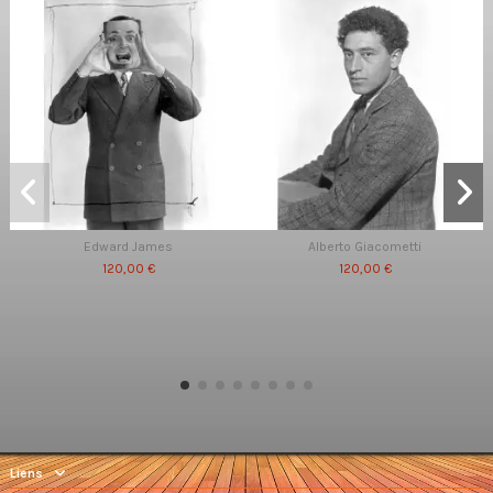
Edward James
Alberto Giacometti
120,00 €
120,00 €
Liens