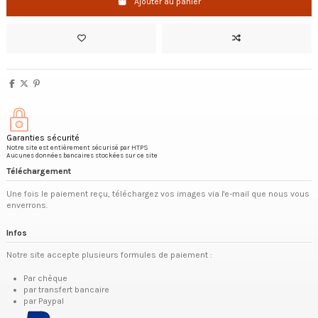
Ajouter au panier
Garanties sécurité
Notre site est entièrement sécurisé par HTPS
Aucunes données bancaires stockées sur ce site
Téléchargement
Une fois le paiement reçu, téléchargez vos images via l'e-mail que nous vous
enverrons.
Infos
Notre site accepte plusieurs formules de paiement :
Par chèque
par transfert bancaire
par Paypal