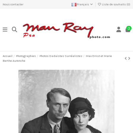
Nous contacter
Français
Liste de souhaits (
0
)
0
Accueil
Photographies
Photos Dadaïstes Surréalistes
Max Ernst et Marie
Berthe Aurenche