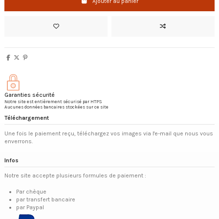
Ajouter au panier
Garanties sécurité
Notre site est entièrement sécurisé par HTPS
Aucunes données bancaires stockées sur ce site
Téléchargement
Une fois le paiement reçu, téléchargez vos images via l'e-mail que nous vous
enverrons.
Infos
Notre site accepte plusieurs formules de paiement :
Par chèque
par transfert bancaire
par Paypal