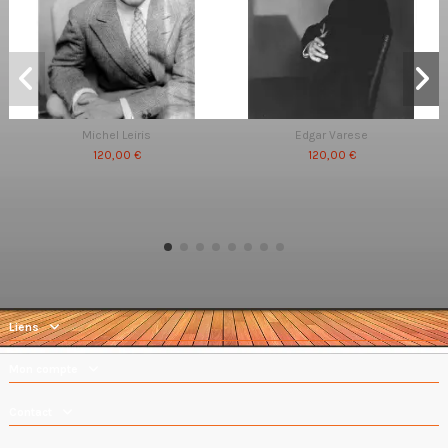
Michel Leiris
Edgar Varese
120,00 €
120,00 €
Liens
Mon compte
Contact