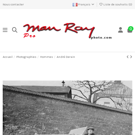
Nous contacter
Français
Liste de souhaits (
0
)
0
Accueil
Photographies
Hommes
André Derain