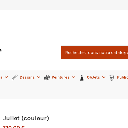
ma
Dessins
Peintures
ObJets
Publi
Juliet (couleur)
120,00 €