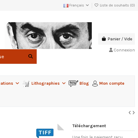
Français
Liste de souhaits (
0
)
Panier
/
Vide
Connexion
cations
Lithographies
Blog
Mon compte
Téléchargement
Une fois le paiement reçu,