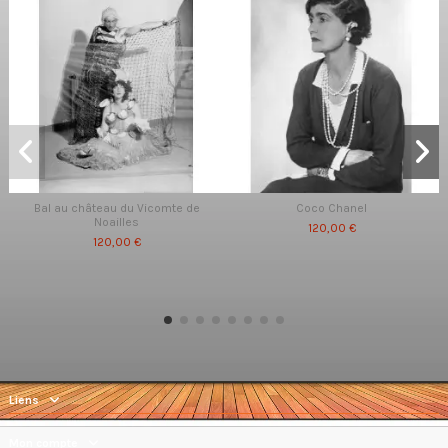
Bal au château du Vicomte de
Coco Chanel
Noailles
120,00 €
120,00 €
Liens
Mon compte