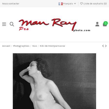
Nous contacter
Français
Liste de souhaits (
0
)
0
Accueil
Photographies
Nus
Kiki de Montparnasse