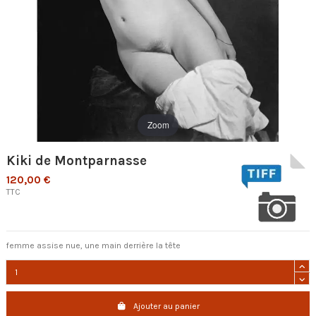
Zoom
Kiki de Montparnasse
120,00 €
TTC
femme assise nue, une main derrière la tête
Ajouter au panier