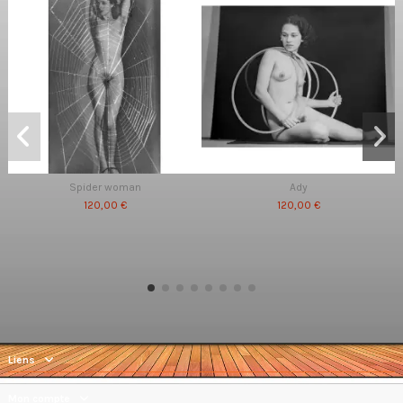
Spider woman
Ady
120,00 €
120,00 €
Liens
Mon compte