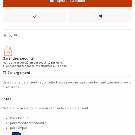
Ajouter au panier
Garanties sécurité
Notre site est entièrement sécurisé par HTPS
Aucunes données bancaires stockées sur ce site
Téléchargement
Une fois le paiement reçu, téléchargez vos images via l'e-mail que nous vous
enverrons.
Infos
Notre site accepte plusieurs formules de paiement :
Par chèque
par transfert bancaire
par Paypal