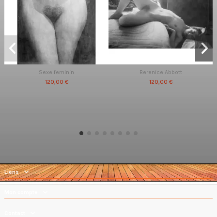
Sexe feminin
Berenice Abbott
120,00 €
120,00 €
Liens
Mon compte
Contact