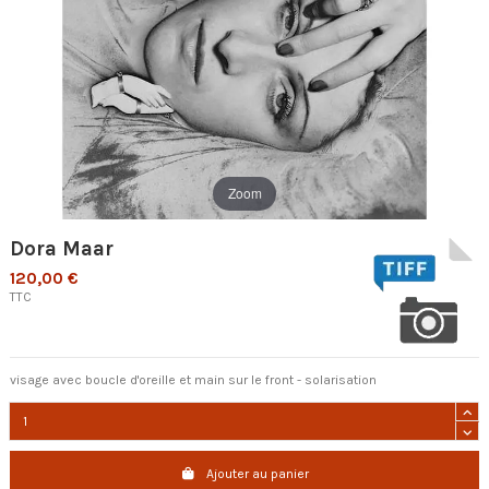
Zoom
Dora Maar
120,00 €
TTC
visage avec boucle d'oreille et main sur le front - solarisation
Ajouter au panier