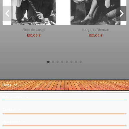
Alice de Janzé
Margaret Nieman
120,00 €
120,00 €
Liens
Mon compte
Contact
Newsletter