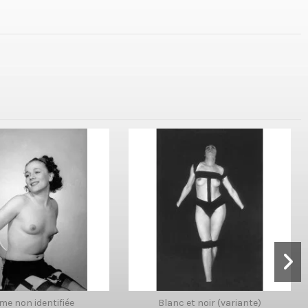
me non identifiée
Blanc et noir (variante)