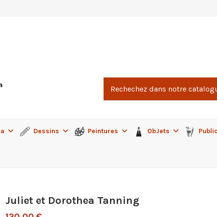
ma
Dessins
Peintures
ObJets
Publi
Juliet et Dorothea Tanning
120,00 €