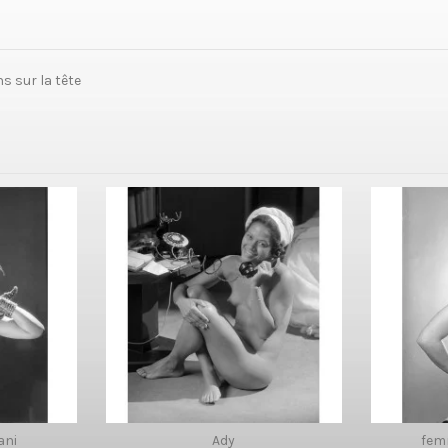
s sur la tête
ani
Ady
fem