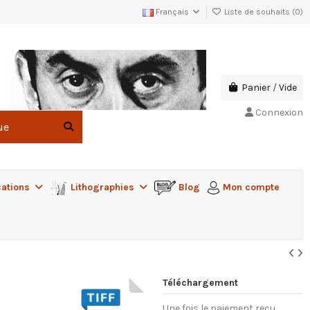
Français
Liste de souhaits (
0
)
Panier
/
Vide
Connexion
cations
Lithographies
Blog
Mon compte
Téléchargement
Une fois le paiement reçu,