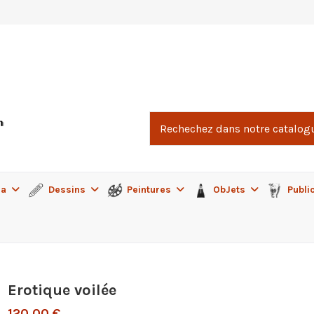
ma
Dessins
Peintures
ObJets
Publi
Erotique voilée
120,00 €