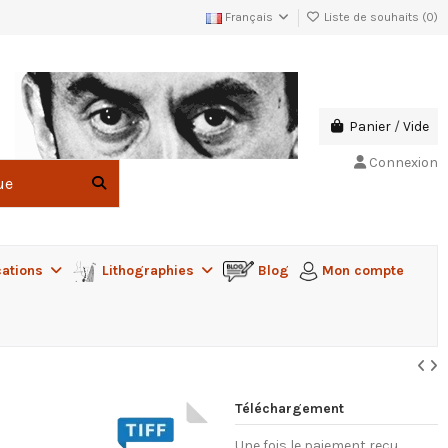
Français
Liste de souhaits (
0
)
Panier
/
Vide
Connexion
cations
Lithographies
Blog
Mon compte
Téléchargement
Une fois le paiement reçu,