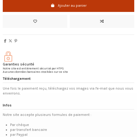
Ajouter au panier
Garanties sécurité
Notre site est entièrement sécurisé par HTPS
Aucunes données bancaires stockées sur ce site
Téléchargement
Une fois le paiement reçu, téléchargez vos images via l'e-mail que nous vous
enverrons.
Infos
Notre site accepte plusieurs formules de paiement :
Par chèque
par transfert bancaire
par Paypal