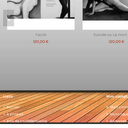
Facile
Suicide ou La mort 
120,00 €
120,00 €
Liens
Mon compt
Accueil
Mon com
A propos
Historiq
Avis de confidentialité
Adresses