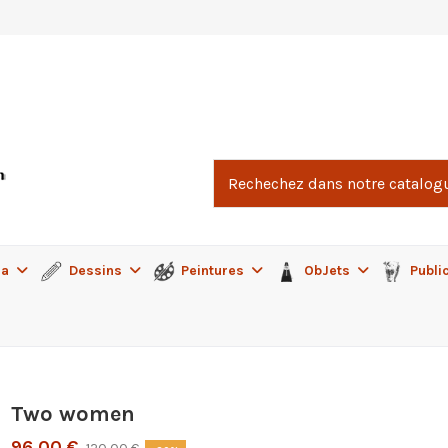
ma
Dessins
Peintures
ObJets
Publi
Two women
96,00 €