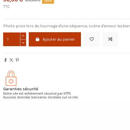
120,00 €
-20%
TTC
Photo prise lors du tournage d'une séquence, scène d'amour lesbie
Ajouter au panier
Garanties sécurité
Notre site est entièrement sécurisé par HTPS
Aucunes données bancaires stockées sur ce site