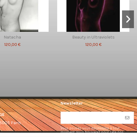
Natacha
Beauty in Ultraviolets
120,00 €
120,00 €
Newsletter
GE
75005 Paris
Vous pouvez vous désinscrire à tout
moment. Vous trouverez pour cela nos
informations de contact dans les conditions