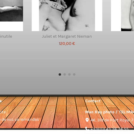
inutile
Juliet et Margaret Nieman
120,00 €
e
Contact
pte
Man Ray photo / TELIMA
ue de vos commandes
46, Bld de Port Royal 
+33(0)1 43 36 36 55