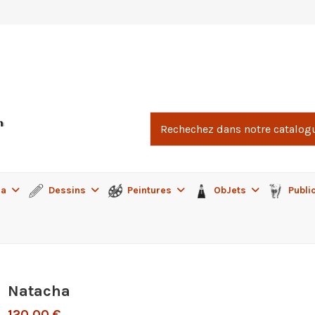
ma
Dessins
Peintures
ObJets
Publi
Natacha
120,00 €