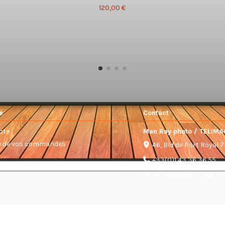
120,00 €
e
Contact
pte
Man Ray photo / TELIMA
ue de vos commandes
46, Bld de Port Royal 
+33(0)1 43 36 36 55
telimage@telimage.c