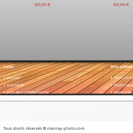
120,00 €
120,00 €
Liens
Mon compt
Accueil
Mon com
A propos
Historiq
Avis de confidentialité
Adresses
Conditions générales de vente
Prévoir des achats ultérieurs : listes d'envies
Plan Du site
Tous droits réservés © manray-photo.com