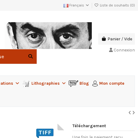
Français
Liste de souhaits (
0
)
Panier
/
Vide
Connexion
cations
Lithographies
Blog
Mon compte
Téléchargement
Une fois le paiement reçu,