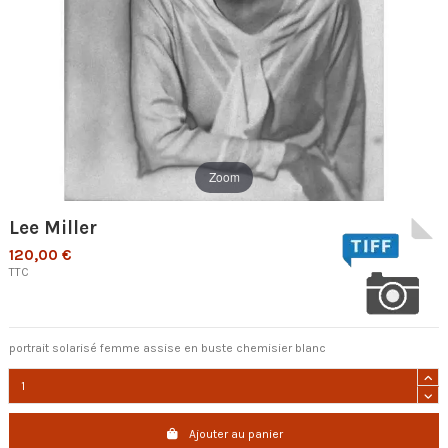
Zoom
Lee Miller
120,00 €
TTC
portrait solarisé femme assise en buste chemisier blanc
Ajouter au panier