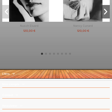
Nusch Eluard
Nancy Cunard
120,00 €
120,00 €
Liens
Mon compte
Contact
Newsletter