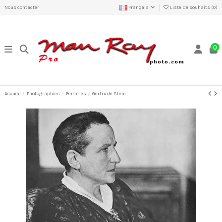
Nous contacter
Français
Liste de souhaits (
0
)
0
Accueil
Photographies
Femmes
Gertrude Stein