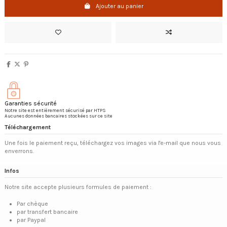
Ajouter au panier
Garanties sécurité
Notre site est entièrement sécurisé par HTPS
Aucunes données bancaires stockées sur ce site
Téléchargement
Une fois le paiement reçu, téléchargez vos images via l'e-mail que nous vous
enverrons.
Infos
Notre site accepte plusieurs formules de paiement :
Par chèque
par transfert bancaire
par Paypal