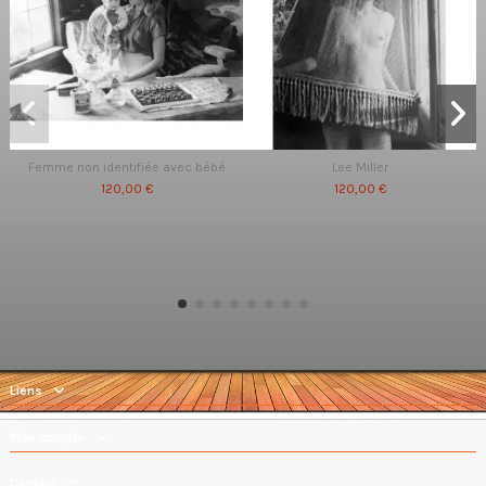
Femme non identifiée avec bébé
Lee Miller
120,00 €
120,00 €
Liens
Mon compte
Contact