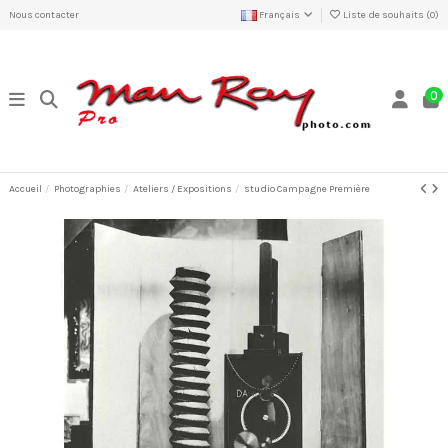
Nous contacter
Français
Liste de souhaits (
0
)
0
Accueil
Photographies
Ateliers / Expositions
studio Campagne Première