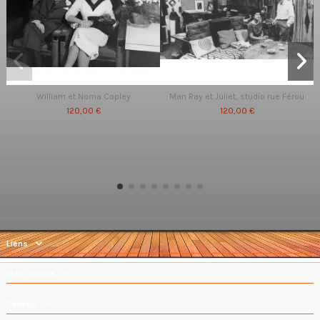
William et Noma Copley
Man Ray et Juliet, studio rue Férou
120,00 €
120,00 €
Liens
Mon compte
Contact