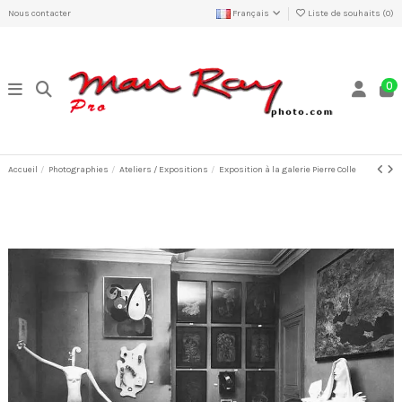
Nous contacter
Français
Liste de souhaits (
0
)
0
Accueil
Photographies
Ateliers / Expositions
Exposition à la galerie Pierre Colle