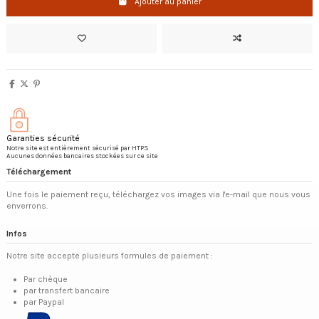
Ajouter au panier
Garanties sécurité
Notre site est entièrement sécurisé par HTPS
Aucunes données bancaires stockées sur ce site
Téléchargement
Une fois le paiement reçu, téléchargez vos images via l'e-mail que nous vous
enverrons.
Infos
Notre site accepte plusieurs formules de paiement :
Par chèque
par transfert bancaire
par Paypal